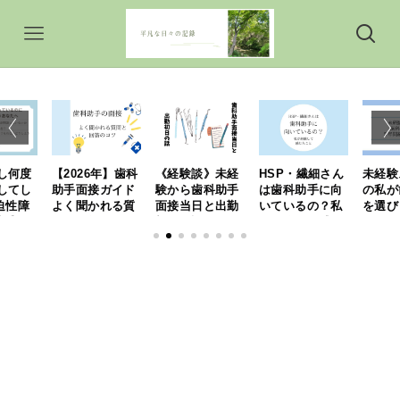
し何度
【2026年】歯科
《経験談》未経
HSP・繊細さん
未経験
してし
助手面接ガイド
験から歯科助手
は歯科助手に向
の私が
迫性障
よく聞かれる質
面接当日と出勤
いているの？私
を選び
助手の
問と回答のコツ
初日の話
が経験して感じ
けてい
「未経験から歯
たこと
科助手へ」