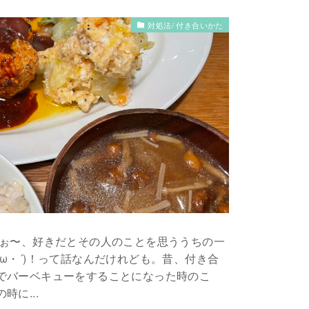
対処法/ 付き合いかた
おぉ〜、好きだとその人のことを思ううちの一
ω・´)！って話なんだけれども。昔、付き合
でバーベキューをすることになった時のこ
に...