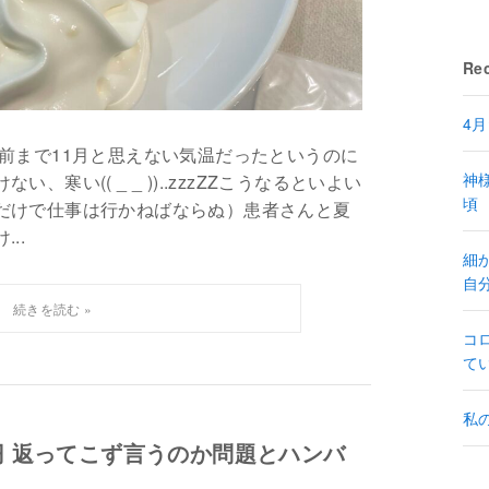
Rec
4
前まで11月と思えない気温だったというのに
神
寒い(( _ _ ))..zzzZZこうなるといよい
頃
だけで仕事は行かねばならぬ）患者さんと夏
..
細
自
コ
て
私
 返ってこず言うのか問題とハンバ