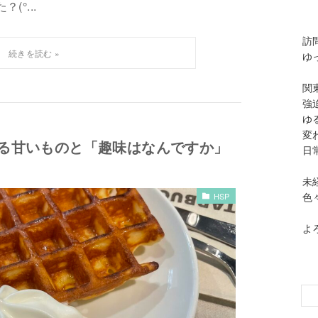
°...
訪
ゆ
関
強
ゆ
変
みる甘いものと「趣味はなんですか」
日
未
色
HSP
よ