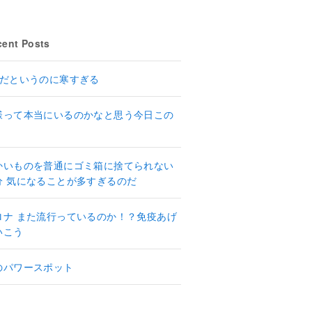
ent Posts
月だというのに寒すぎる
様って本当にいるのかなと思う今日この
かいものを普通にゴミ箱に捨てられない
分 気になることが多すぎるのだ
ロナ また流行っているのか！？免疫あげ
いこう
のパワースポット