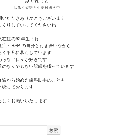
みぐれっと
ゆるく砂糖と小麦粉抜き中
問いただきありがとうございます
っくりしていってくださいね
東在住の92年生まれ
迫症・HSP の自分と付き合いながら
るく平凡に暮らしています
わらない日々が好きです
常のなんでもない記録を綴っています
経験から始めた歯科助手のことも
々綴っております
ろしくお願いいたします
検索