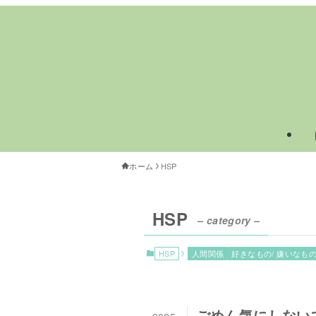
ホーム
HSP
HSP
– category –
HSP
人間関係
好きなもの/ 嫌いなも
ごめん気にしない