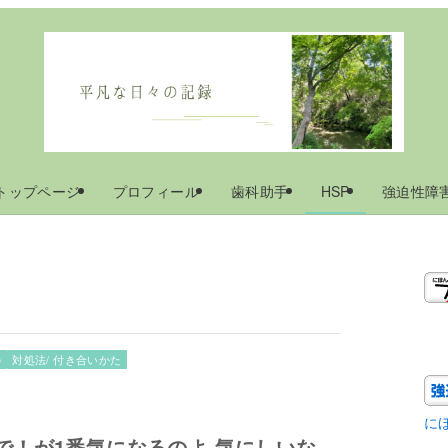
トップページ
プロフィール
歯科助手
HSP
強迫性障
の
対処法/ 付き合いかた
に
で！が1番気になるのよ 気にしいな