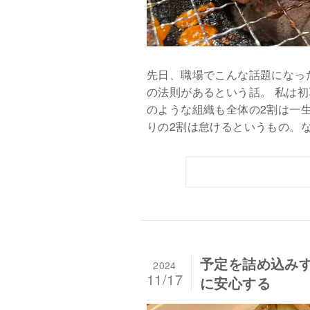
先日、職場でこんな話題になっ
の法則があるという話。 私は
のような組織も全体の2割は一
りの2割は怠けるというもの。なん
予定を詰め込みす
2024
11/17
に安心する