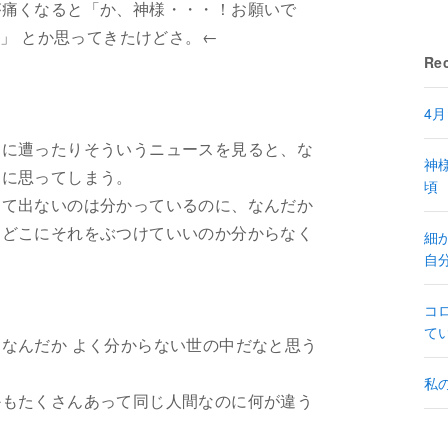
が痛くなると「か、神様・・・！お願いで
)」 とか思ってきたけどさ。←
Rec
4
目に遭ったりそういうニュースを見ると、な
神
剣に思ってしまう。
頃
んて出ないのは分かっているのに、なんだか
、どこにそれをぶつけていいのか分からなく
細
自
コ
て
なんだか よく分からない世の中だなと思う
私
かもたくさんあって同じ人間なのに何が違う