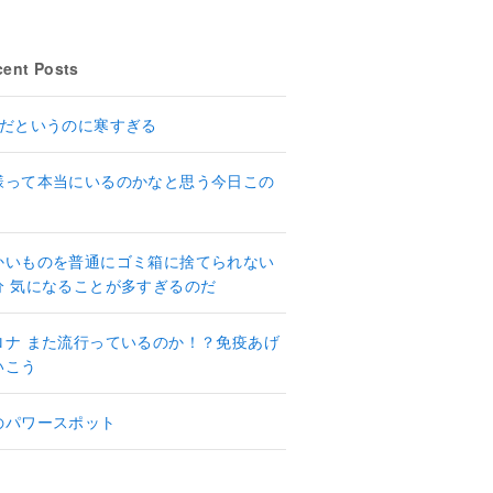
ent Posts
月だというのに寒すぎる
様って本当にいるのかなと思う今日この
かいものを普通にゴミ箱に捨てられない
分 気になることが多すぎるのだ
ロナ また流行っているのか！？免疫あげ
いこう
のパワースポット