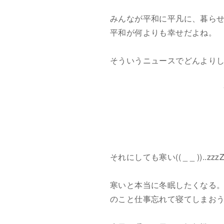
みんなが平和に平凡に、暮ら
平和が何よりも幸せだよね。
そういうニュースでどんより
それにしても寒い(( _ _ ))..zzz
寒いと本当に冬眠したくなる
のこと仕事忘れて寝てしまお