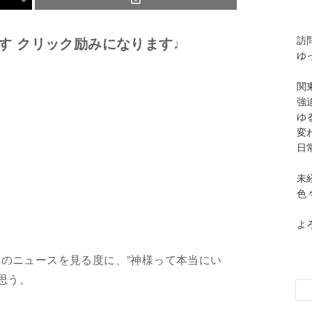
訪
す クリック励みになります♩
ゆ
関
強
ゆ
変
日
未
色
よ
のニュースを見る度に、”神様って本当にい
思う。