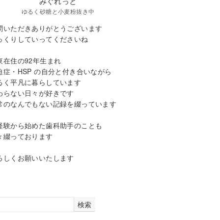
みぐれっと
ゆるく砂糖と小麦粉抜き中
問いただきありがとうございます
っくりしていってくださいね
東在住の92年生まれ
迫症・HSP の自分と付き合いながら
るく平凡に暮らしています
わらない日々が好きです
常のなんでもない記録を綴っています
経験から始めた歯科助手のことも
々綴っております
ろしくお願いいたします
検索