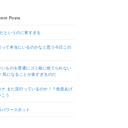
ent Posts
月だというのに寒すぎる
様って本当にいるのかなと思う今日この
かいものを普通にゴミ箱に捨てられない
分 気になることが多すぎるのだ
ロナ また流行っているのか！？免疫あげ
いこう
のパワースポット