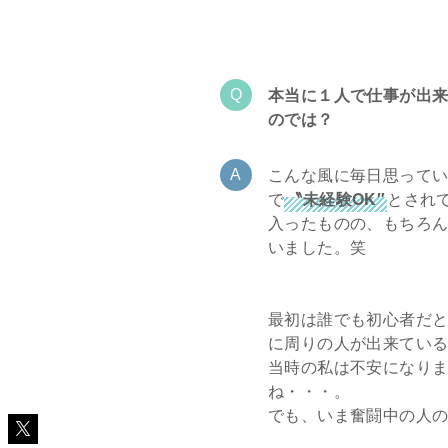
本当に１人で仕事が出
のでは？
こんな風に毎日思って
で
〝未経験OK″
とされ
入ったものの、もちろ
いました。笑
最初は誰でも初心者だ
に周りの人が出来てい
当時の私は不安になり
ね・・・。
でも、いま奮闘中の人