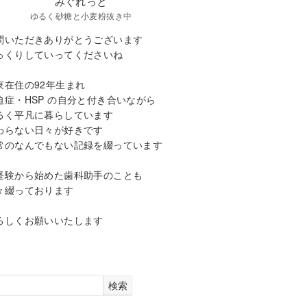
みぐれっと
ゆるく砂糖と小麦粉抜き中
問いただきありがとうございます
っくりしていってくださいね
東在住の92年生まれ
迫症・HSP の自分と付き合いながら
るく平凡に暮らしています
わらない日々が好きです
常のなんでもない記録を綴っています
経験から始めた歯科助手のことも
々綴っております
ろしくお願いいたします
検索