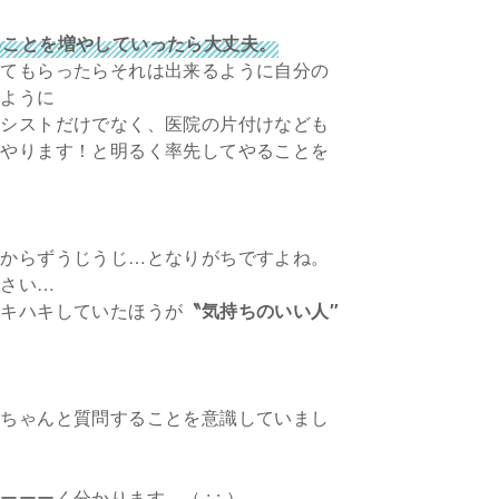
ることを増やしていったら大丈夫。
えてもらったらそれは出来るように自分の
るように
アシストだけでなく、医院の片付けなども
れやります！と明るく率先してやることを
分からずうじうじ…となりがちですよね。
小さい…
ハキハキしていたほうが
〝気持ちのいい人″
はちゃんと質問することを意識していまし
ーーく分かります。（ ; ; ）