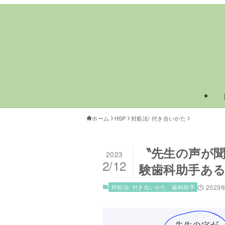
ホーム
HSP
対処法/ 付き合いかた
〝先生の声が聞
2023
2/12
験歯科助手ある
対処法/ 付き合いかた
歯科助手
2023