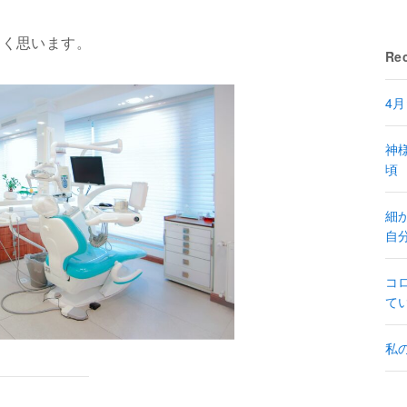
しく思います。
Rec
4
神
頃
細
自
コ
て
私