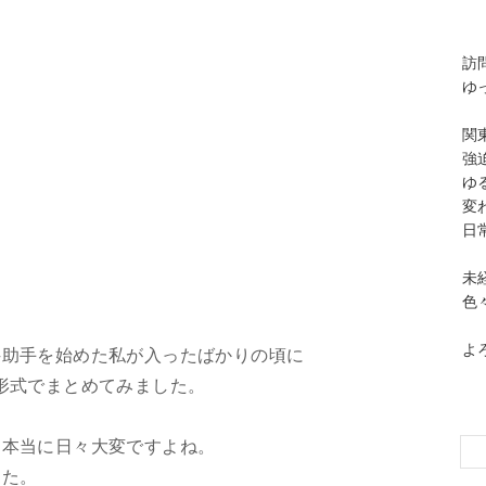
訪
ゆ
関
強
ゆ
変
日
未
色
よ
科助手を始めた私が入ったばかりの頃に
形式でまとめてみました。
・本当に日々大変ですよね。
した。