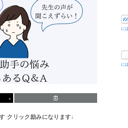
に
に
す クリック励みになります♩