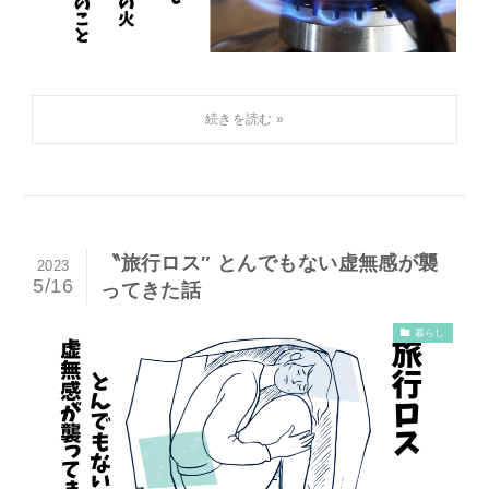
〝旅行ロス″ とんでもない虚無感が襲
2023
5/16
ってきた話
暮らし