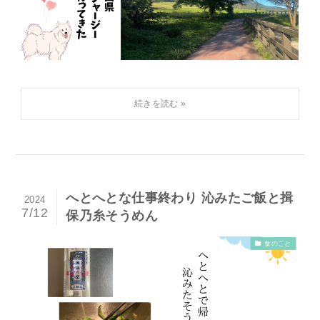
へとへとな仕事終わり 沁みたご飯と揖
2024
7/12
保乃糸そうめん
食のこと