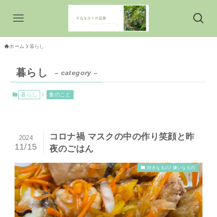
ホーム
暮らし
暮らし
– category –
暮らし
食のこと
コロナ禍 マスクの中の作り笑顔と昨
2024
11/15
夜のごはん
好きなもの/ 嫌いなもの