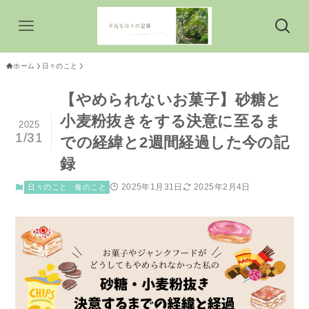
ホーム
日々のこと
【やめられないお菓子】砂糖と
小麦粉抜きをする決意に至るま
2025
1/31
での経緯と2週間経過した今の記
録
2025年1月31日
2025年2月4日
日々のこと
食のこと