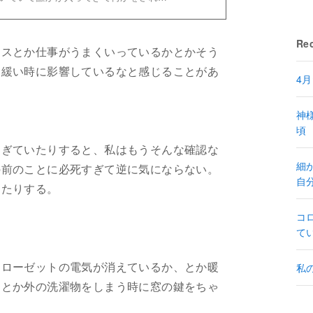
Rec
レスとか仕事がうまくいっているかとかそう
、緩い時に影響しているなと感じることがあ
4
神
頃
すぎていたりすると、私はもうそんな確認な
細
の前のことに必死すぎて逆に気にならない。
自
ったりする。
コ
て
クローゼットの電気が消えているか、とか暖
私
、とか外の洗濯物をしまう時に窓の鍵をちゃ