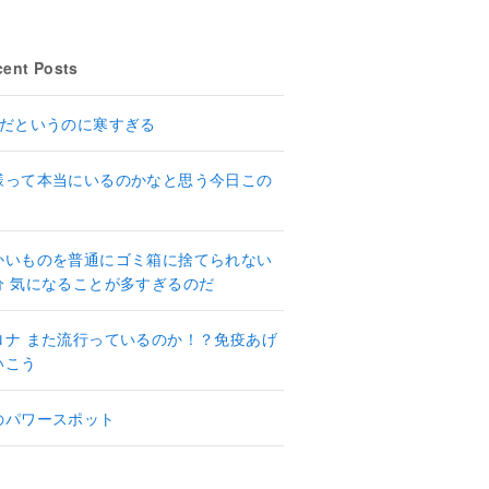
ent Posts
月だというのに寒すぎる
様って本当にいるのかなと思う今日この
かいものを普通にゴミ箱に捨てられない
分 気になることが多すぎるのだ
ロナ また流行っているのか！？免疫あげ
いこう
のパワースポット