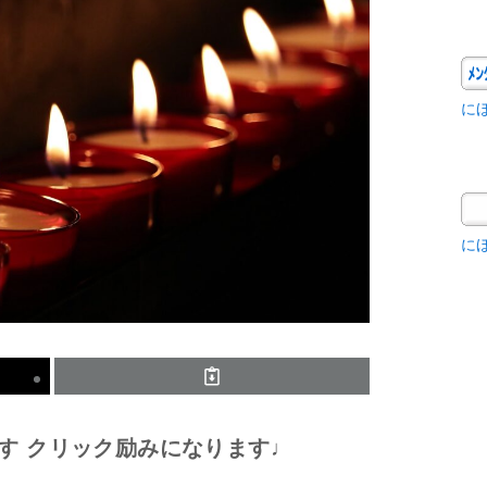
に
に
す クリック励みになります♩