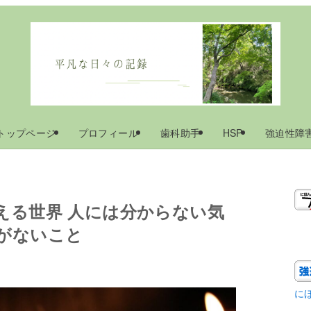
トップページ
プロフィール
歯科助手
HSP
強迫性障
える世界 人には分からない気
がないこと
に