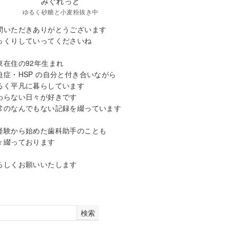
みぐれっと
ゆるく砂糖と小麦粉抜き中
問いただきありがとうございます
っくりしていってくださいね
東在住の92年生まれ
迫症・HSP の自分と付き合いながら
るく平凡に暮らしています
わらない日々が好きです
常のなんでもない記録を綴っています
経験から始めた歯科助手のことも
々綴っております
ろしくお願いいたします
検索