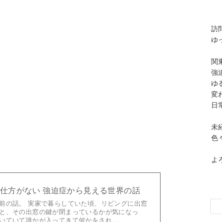
訪
ゆ
関
強
ゆ
変
日
未
色
。
よ
仕方がない 強迫症から見える世界の話
前の話。 実家で暮らしていた頃、リビングに出窓
と、その出窓の鍵が閉まっているかが気になっ
いていて誰かが入ってきて何かをされ…