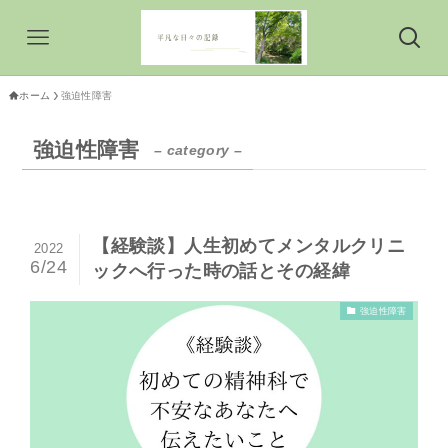
ホーム
強迫性障害
強迫性障害
– category –
【経験談】人生初めてメンタルクリニ
2022
6/24
ックへ行った時の話とその経緯
強迫性障害