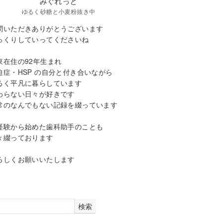
みぐれっと
ゆるく砂糖と小麦粉抜き中
問いただきありがとうございます
っくりしていってくださいね
東在住の92年生まれ
迫症・HSP の自分と付き合いながら
るく平凡に暮らしています
わらない日々が好きです
常のなんでもない記録を綴っています
経験から始めた歯科助手のことも
々綴っております
ろしくお願いいたします
検索