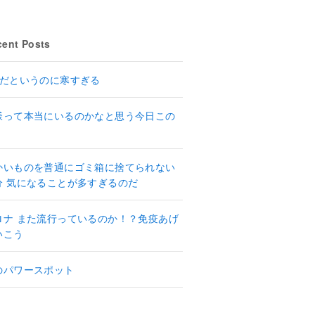
ent Posts
月だというのに寒すぎる
様って本当にいるのかなと思う今日この
かいものを普通にゴミ箱に捨てられない
分 気になることが多すぎるのだ
ロナ また流行っているのか！？免疫あげ
いこう
のパワースポット