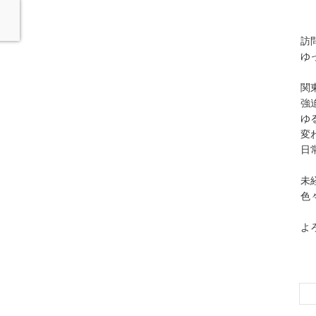
訪
ゆ
関
強
ゆ
変
日
未
色
よ