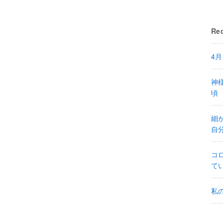
Rec
4
神
頃
細
自
コ
て
私